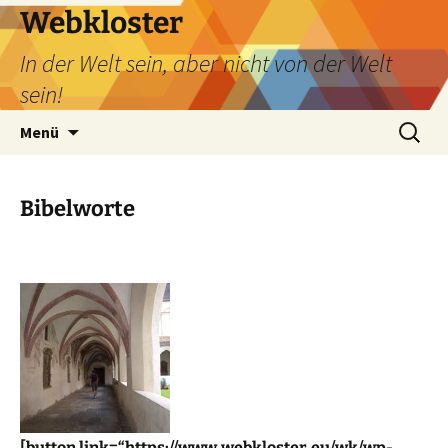
Webkloster
In der Welt sein, aber nicht von der Welt
sein!
Zum
Suchen
Menü
Inhalt
nach:
springen
Bibelworte
[button link=“https://www.webkloster.eu/wk/wp-