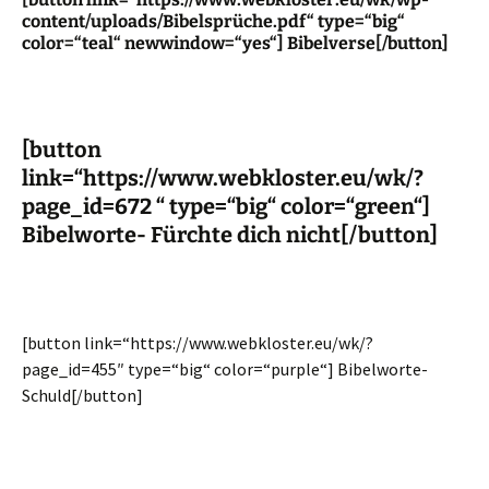
content/uploads/Bibelsprüche.pdf“ type=“big“
color=“teal“ newwindow=“yes“] Bibelverse[/button]
[button
link=“https://www.webkloster.eu/wk/?
page_id=672 “ type=“big“ color=“green“]
Bibelworte- Fürchte dich nicht[/button]
[button link=“https://www.webkloster.eu/wk/?
page_id=455″ type=“big“ color=“purple“] Bibelworte-
Schuld[/button]