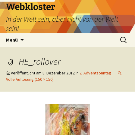
Webkloster
In der Welt sein, aber nicht von der Welt
sein!
Zum
Suchen
Menü
Inhalt
nach:
springen
HE_rollover
Veröffentlicht am
8. Dezember 2012
in
2. Adventsonntag
Volle Auflösung (150 × 150)