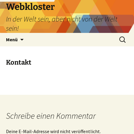
Webkloster
In der Welt sein, aber nicht von der Welt
sein!
Zum
Suchen
Menü
Inhalt
nach:
springen
Kontakt
Schreibe einen Kommentar
Deine E-Mail-Adresse wird nicht veröffentlicht.