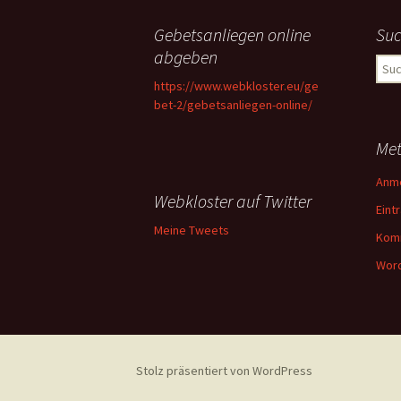
Gebetsanliegen online
Su
abgeben
Suc
nach
https://www.webkloster.eu/ge
bet-2/gebetsanliegen-online/
Me
Anm
Webkloster auf Twitter
Eint
Meine Tweets
Kom
Word
Stolz präsentiert von WordPress