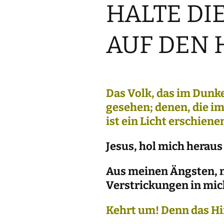
HALTE DI
B
AUF DEN 
I
g
I
s
Das Volk, das im Dunkel
gesehen; denen, die i
ist ein Licht erschiene
Jesus, hol mich heraus
Aus meinen Ängsten, 
Verstrickungen in mich
Kehrt um! Denn das Hi