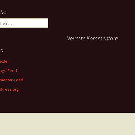
che
hen
:
Neueste Kommentare
ta
elden
rags-Feed
mentar-Feed
Press.org