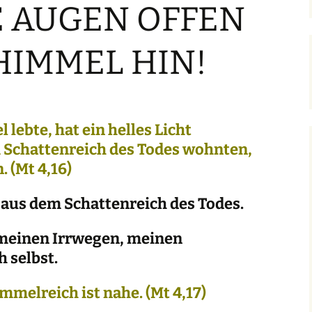
E AUGEN OFFEN
ibelworte- Schuld
HIMMEL HIN!
ch bin der, der dir Leben
ibt!
ch bin der, der für dich
orgt!
 lebte, hat ein helles Licht
m Schattenreich des Todes wohnten,
n.
(Mt 4,16)
 aus dem Schattenreich des Todes.
meinen Irrwegen, meinen
 selbst.
mmelreich ist nahe.
(Mt 4,17)