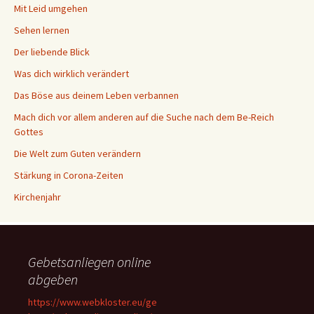
Mit Leid umgehen
Sehen lernen
Der liebende Blick
Was dich wirklich verändert
Das Böse aus deinem Leben verbannen
Mach dich vor allem anderen auf die Suche nach dem Be-Reich
Gottes
Die Welt zum Guten verändern
Stärkung in Corona-Zeiten
Kirchenjahr
Gebetsanliegen online
abgeben
https://www.webkloster.eu/ge