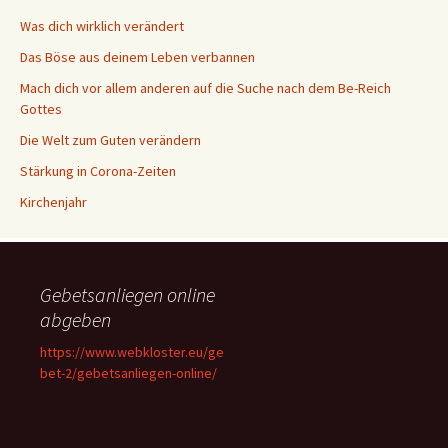
Was dich wirklich verändert
Das Böse aus deinem Leben verbannen
Mach dich vor allem anderen auf die Suche nach dem Be-Reich
Gottes
Die Welt zum Guten verändern
Stärkung in Corona-Zeiten
Kirchenjahr
Gebetsanliegen online
abgeben
https://www.webkloster.eu/ge
bet-2/gebetsanliegen-online/