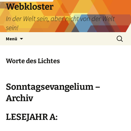
Webkloster
In der Welt sein, aber nicht von der Welt
sein!
Zum
Suchen
Menü
Inhalt
nach:
springen
Worte des Lichtes
Sonntagsevangelium –
Archiv
LESEJAHR A: