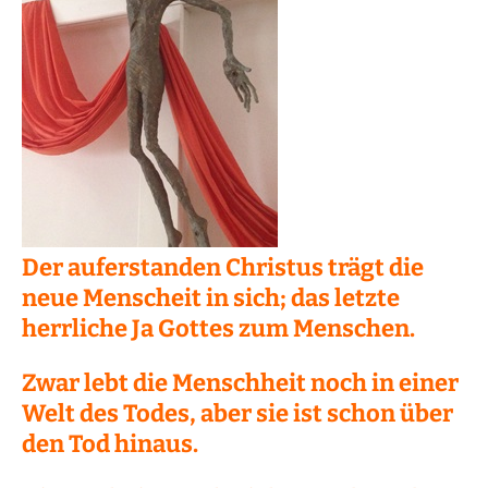
Der auferstanden Christus trägt die
neue Menscheit in sich; das letzte
herrliche Ja Gottes zum Menschen.
Zwar lebt die Menschheit noch in einer
Welt des Todes, aber sie ist schon über
den Tod hinaus.