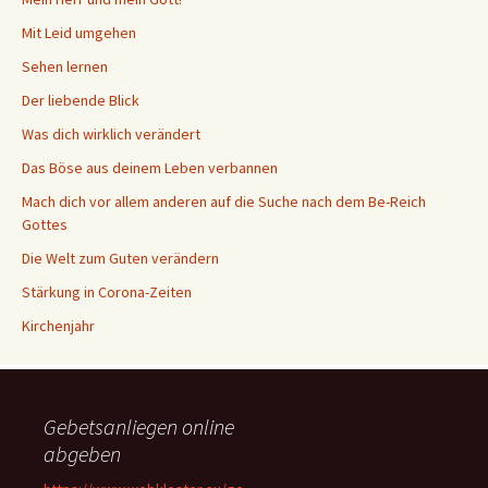
Mit Leid umgehen
Sehen lernen
Der liebende Blick
Was dich wirklich verändert
Das Böse aus deinem Leben verbannen
Mach dich vor allem anderen auf die Suche nach dem Be-Reich
Gottes
Die Welt zum Guten verändern
Stärkung in Corona-Zeiten
Kirchenjahr
Gebetsanliegen online
abgeben