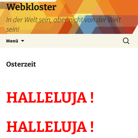
Webkloster
In der Welt sein, aber nicht von der Welt
sein!
Zum
Suchen
Menü
Inhalt
nach:
springen
Osterzeit
HALLELUJA !
HALLELUJA !