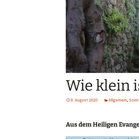
B
I
g
I
s
Wie klein 
8. August 2020
Allgemein
,
Sonn
Aus dem Heiligen Evang