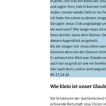
In jener Zeit trat ein Mann auf Jesu
und sagte: Herr, hab Erbarmen mi
leiden. Immer wieder fällt er ins F
Ich habe ihn schon zu deinen Jünge
Da sagte Jesus: O du ungläubige u
bei euch sein? Wie lange muss ich 
Dann drohte Jesus dem Dämon. Der
diesem Augenblick an geheilt.
Als die Jünger mit Jesus allein wa
konnten denn wir den Dämon nicht
Er antwortete: Weil euer Glaube so
auch nur so groß ist wie ein Senfk
hier nach dort!, und er wird wegrü
Mt 17,14-20
Wie klein ist unser Glau
Die Strukturen der (katholischen)
erlösende Botschaft Jesu Christi 