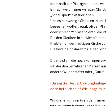
innerhalb der Pfarrgemeinden wei
Einfach weil immer weniger Christ
„Schauspiel“ mitzuerleben.
Und es nur wenige Christen in den P
begegnen wollen, egal, ob der Pfar
oder schlecht“ präsentieren, die P
Die den Glauben in die Messfeier ei
Problemen der heutigen Kirche zu
Die bereit sind daran zu leiden, oh
Die meisten, die noch kommen erwa
ist, der den verfahrenen Karren au
anderer Wundertäter oder „Guru“
(Da sagt(e) Jesus) O du ungläubig
noch bei euch sein? Wie lange mus
Wir drehen uns im Kreis der imm
und v.a. kaum jemand unter 50? W