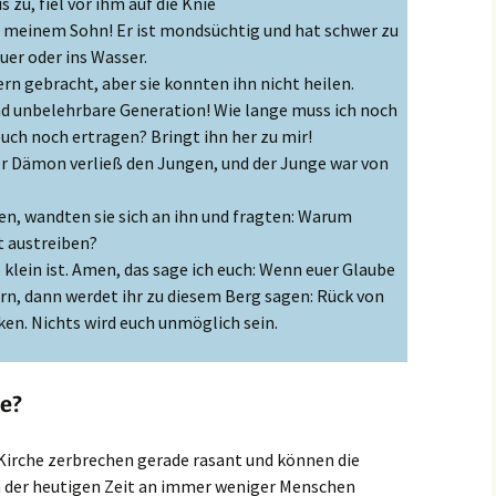
s zu, fiel vor ihm auf die Knie
t meinem Sohn! Er ist mondsüchtig und hat schwer zu
euer oder ins Wasser.
rn gebracht, aber sie konnten ihn nicht heilen.
nd unbelehrbare Generation! Wie lange muss ich noch
euch noch ertragen? Bringt ihn her zu mir!
 Dämon verließ den Jungen, und der Junge war von
ren, wandten sie sich an ihn und fragten: Warum
 austreiben?
 klein ist. Amen, das sage ich euch: Wenn euer Glaube
orn, dann werdet ihr zu diesem Berg sagen: Rück von
cken. Nichts wird euch unmöglich sein.
be?
 Kirche zerbrechen gerade rasant und können die
in der heutigen Zeit an immer weniger Menschen