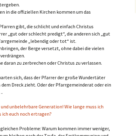
tergeben.
en in die offiziellen Kirchen kommen um das
farren gibt, die schlicht und einfach Christus
rer „gut oder schlecht predigt“, die anderen sich „gut
farrgemeinde „lebendig oder tot“ ist.
nbringen, der Berge versetzt, ohne dabei die vielen
 verdrängen.
ne daran zu zerbrechen oder Christus zu verlassen.
rten sich, dass der Pfarrer der große Wundertäter
s dem Dreck zieht. Oder der Pfarrgemeinderat oder ein
….
e und unbelehrbare Generation! Wie lange muss ich
s ich euch noch ertragen?
er gleichen Probleme: Warum kommen immer weniger,
arum bleiben nach der Taufe, der Erstkommunion und