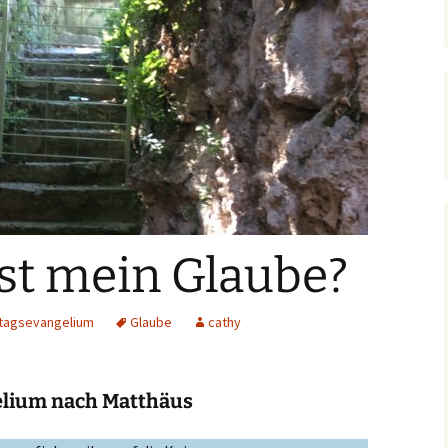
ibelworte- Schuld
ch bin der, der dir Leben
ibt!
ch bin der, der für dich
orgt!
ist mein Glaube?
tagsevangelium
Glaube
cathy
elium nach Matthäus