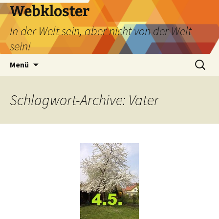
Webkloster
In der Welt sein, aber nicht von der Welt
sein!
Zum
Suchen
Menü
Inhalt
nach:
springen
Schlagwort-Archive: Vater