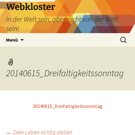
Webkloster
In der Welt sein, aber nicht von der Welt
sein!
Zum
Suchen
Menü
Inhalt
nach:
springen
20140615_Dreifaltigkeitssonntag
20140615_Dreifaltigkeitssonntag
←
Dein Leben richtig stellen