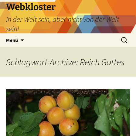
Webkloster
In der Welt sein, aber nicht von der Welt
sein!
Zum
Suchen
Menü
Inhalt
nach:
springen
Schlagwort-Archive: Reich Gottes