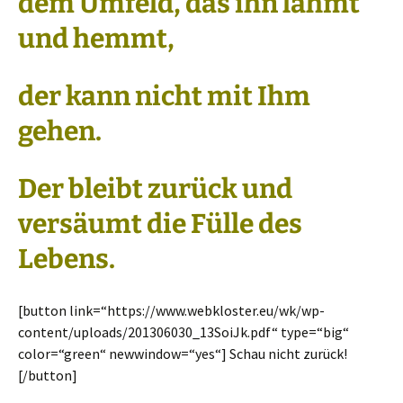
dem Umfeld, das ihn lähmt
und hemmt,
der kann nicht mit Ihm
gehen.
Der bleibt zurück und
versäumt die Fülle des
Lebens.
[button link=“https://www.webkloster.eu/wk/wp-
content/uploads/201306030_13SoiJk.pdf“ type=“big“
color=“green“ newwindow=“yes“] Schau nicht zurück!
[/button]