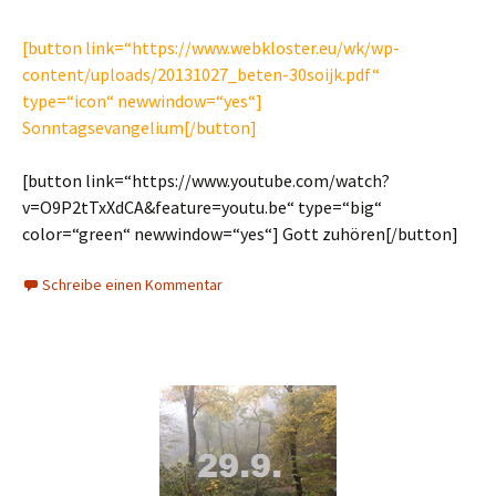
[button link=“https://www.webkloster.eu/wk/wp-
content/uploads/20131027_beten-30soijk.pdf“
type=“icon“ newwindow=“yes“]
Sonntagsevangelium[/button]
[button link=“https://www.youtube.com/watch?
v=O9P2tTxXdCA&feature=youtu.be“ type=“big“
color=“green“ newwindow=“yes“] Gott zuhören[/button]
Schreibe einen Kommentar