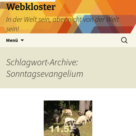
Webkloster
In der Welt sein, aber nicht von der Welt
sein!
Zum
Suchen
Menü
Inhalt
nach:
springen
Schlagwort-Archive:
Sonntagsevangelium