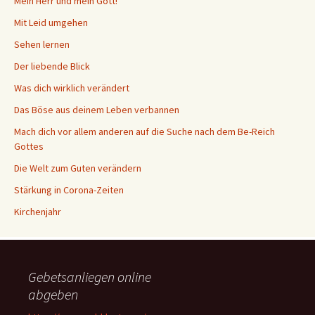
Mein Herr und mein Gott!
Mit Leid umgehen
Sehen lernen
Der liebende Blick
Was dich wirklich verändert
Das Böse aus deinem Leben verbannen
Mach dich vor allem anderen auf die Suche nach dem Be-Reich
Gottes
Die Welt zum Guten verändern
Stärkung in Corona-Zeiten
Kirchenjahr
Gebetsanliegen online
abgeben