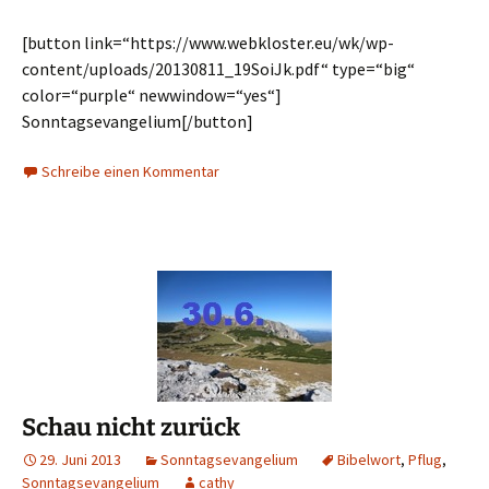
[button link=“https://www.webkloster.eu/wk/wp-
content/uploads/20130811_19SoiJk.pdf“ type=“big“
color=“purple“ newwindow=“yes“]
Sonntagsevangelium[/button]
Schreibe einen Kommentar
Schau nicht zurück
29. Juni 2013
Sonntagsevangelium
Bibelwort
,
Pflug
,
Sonntagsevangelium
cathy