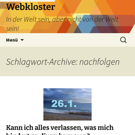
Webkloster
In der Welt sein, aber nicht von der Welt
sein!
Zum
Suchen
Menü
Inhalt
nach:
springen
Schlagwort-Archive: nachfolgen
Kann ich alles verlassen, was mich