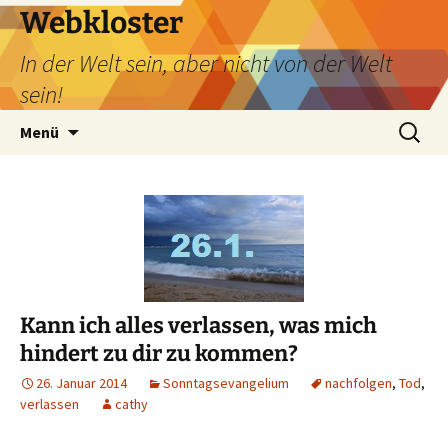
Webkloster
In der Welt sein, aber nicht von der Welt
sein!
Zum
Suchen
Menü
Inhalt
nach:
springen
Kann ich alles verlassen, was mich
hindert zu dir zu kommen?
26. Januar 2014
Sonntagsevangelium
nachfolgen
,
Tod
,
verlassen
cathy