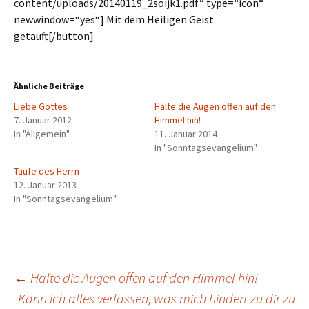
content/uploads/20140119_2soijk1.pdf“ type=“icon“
newwindow=“yes“] Mit dem Heiligen Geist
getauft[/button]
Ähnliche Beiträge
Liebe Gottes
Halte die Augen offen auf den
7. Januar 2012
Himmel hin!
In "Allgemein"
11. Januar 2014
In "Sonntagsevangelium"
Taufe des Herrn
12. Januar 2013
In "Sonntagsevangelium"
Beitragsnavigation
←
Halte die Augen offen auf den Himmel hin!
Kann ich alles verlassen, was mich hindert zu dir zu