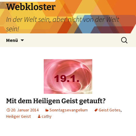
Webkloster
In der Welt sein, aber nicht von der Welt
sein!
Zum
Suchen
Menü
Inhalt
nach:
springen
Mit dem Heiligen Geist getauft?
20. Januar 2014
Sonntagsevangelium
Geist Gotes
,
Heiliger Geist
cathy