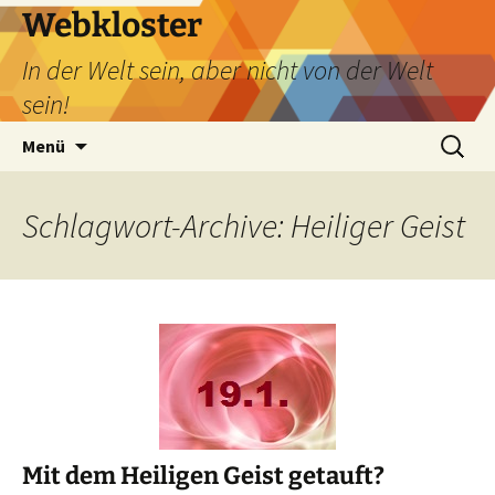
Webkloster
In der Welt sein, aber nicht von der Welt
sein!
Zum
Suchen
Menü
Inhalt
nach:
springen
Schlagwort-Archive: Heiliger Geist
Mit dem Heiligen Geist getauft?