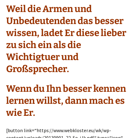
Weil die Armen und
Unbedeutenden das besser
wissen, ladet Er diese lieber
zu sich ein als die
Wichtigtuer und
Großsprecher.
Wenn du Ihn besser kennen
lernen willst, dann mach es
wie Er.
[button link=“https://www.webkloster.eu/wk/wp-
content/uploads/20130901_22-So-iJk.pdf“ type=“icon“