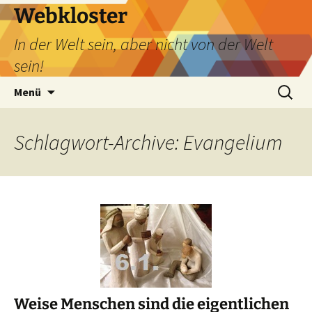
Webkloster
In der Welt sein, aber nicht von der Welt
sein!
Zum
Suchen
Menü
Inhalt
nach:
springen
Schlagwort-Archive: Evangelium
Weise Menschen sind die eigentlichen