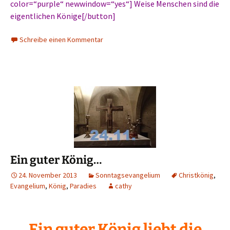
color=“purple“ newwindow=“yes“] Weise Menschen sind die
eigentlichen Könige[/button]
Schreibe einen Kommentar
Ein guter König…
24. November 2013
Sonntagsevangelium
Christkönig
,
Evangelium
,
König
,
Paradies
cathy
Ein guter König liebt die