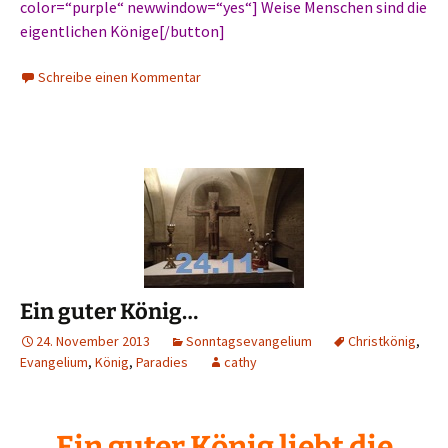
color=“purple“ newwindow=“yes“] Weise Menschen sind die
eigentlichen Könige[/button]
Schreibe einen Kommentar
Ein guter König…
24. November 2013
Sonntagsevangelium
Christkönig
,
Evangelium
,
König
,
Paradies
cathy
Ein guter König liebt die