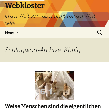
Webkloster
In der Welt sein, aber nicht von der Welt
sein!
Zum
Suchen
Menü
Inhalt
nach:
springen
Schlagwort-Archive: König
Weise Menschen sind die eigentlichen