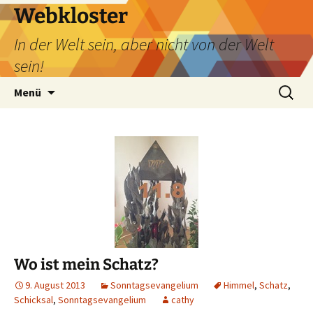
Webkloster
In der Welt sein, aber nicht von der Welt
sein!
Zum
Suchen
Menü
Inhalt
nach:
springen
Wo ist mein Schatz?
9. August 2013
Sonntagsevangelium
Himmel
,
Schatz
,
Schicksal
,
Sonntagsevangelium
cathy