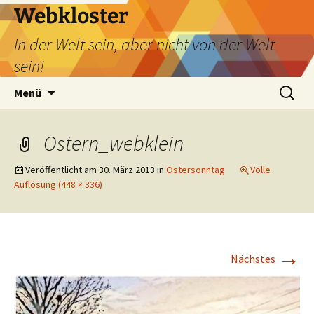
Webkloster
In der Welt sein, aber nicht von der Welt
sein!
Zum
Suchen
Menü
Inhalt
nach:
springen
Ostern_webklein
Veröffentlicht am
30. März 2013
in
Ostersonntag
Volle
Auflösung (448 × 336)
→
Nächstes