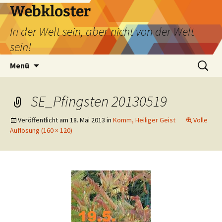
Webkloster
In der Welt sein, aber nicht von der Welt
sein!
Zum
Suchen
Menü
Inhalt
nach:
springen
SE_Pfingsten 20130519
Veröffentlicht am
18. Mai 2013
in
Komm, Heiliger Geist
Volle
Auflösung (160 × 120)