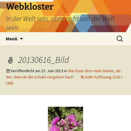
Webkloster
In der Welt sein, aber nicht von der Welt
sein!
Zum
Suchen
Menü
Inhalt
nach:
springen
20130616_Bild
Veröffentlicht am
15. Juni 2013
in
Wer kann dich mehr lieben, als
der, dem du die Schuld vergeben hast?
Volle Auflösung (120 ×
160)