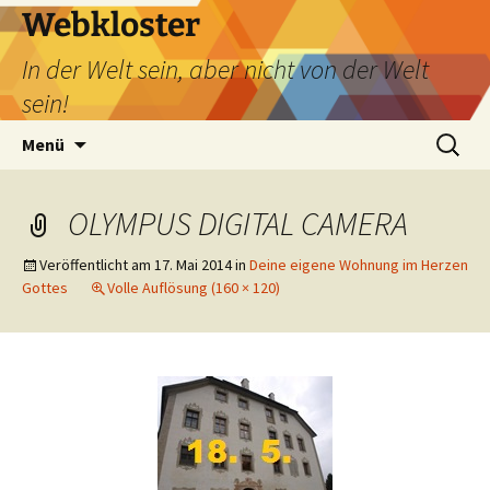
Webkloster
In der Welt sein, aber nicht von der Welt
sein!
Zum
Suchen
Menü
Inhalt
nach:
springen
OLYMPUS DIGITAL CAMERA
Veröffentlicht am
17. Mai 2014
in
Deine eigene Wohnung im Herzen
Gottes
Volle Auflösung (160 × 120)