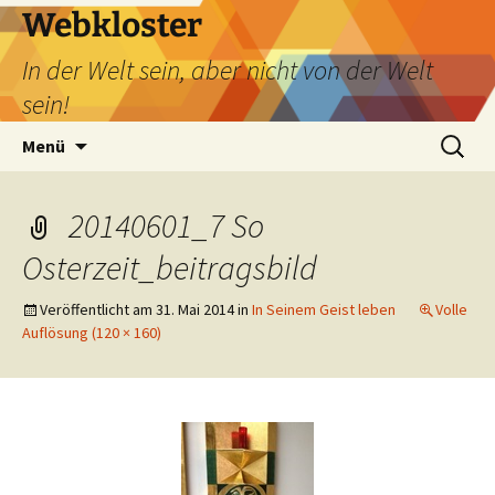
Webkloster
In der Welt sein, aber nicht von der Welt
sein!
Zum
Suchen
Menü
Inhalt
nach:
springen
20140601_7 So
Osterzeit_beitragsbild
Veröffentlicht am
31. Mai 2014
in
In Seinem Geist leben
Volle
Auflösung (120 × 160)