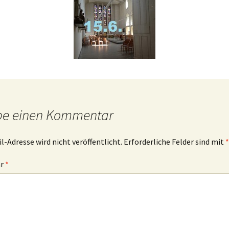
ibelworte- Schuld
ch bin der, der dir Leben
ibt!
ch bin der, der für dich
orgt!
be einen Kommentar
l-Adresse wird nicht veröffentlicht.
Erforderliche Felder sind mit
*
ar
*