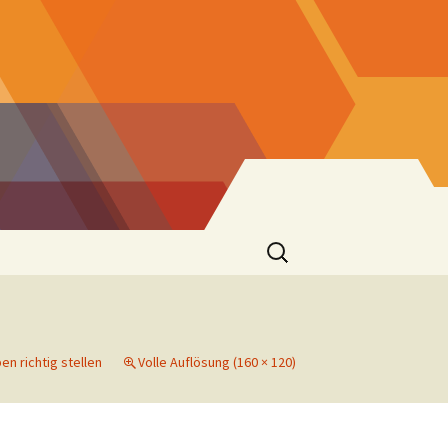
Suchen
nach:
er
en richtig stellen
Volle Auflösung (160 × 120)
 St. Josef