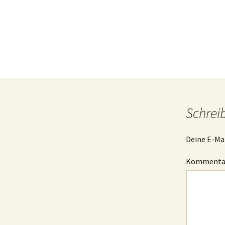
B
I
g
I
s
Schrei
Deine E-Mai
Komment