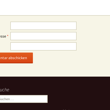
esse
*
uche
uchen
ach: