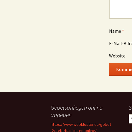
Name
*
E-Mail-Adr
Website
Gebetsanliegen online
S
abgeben
S
n
https://www.webkloster.eu/gebet
-2/gebetsanliegen-online/