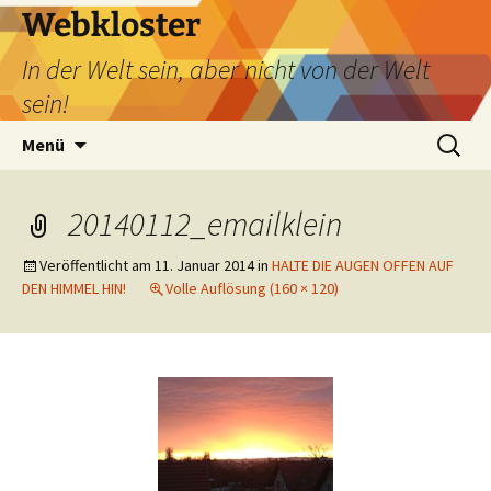
Webkloster
In der Welt sein, aber nicht von der Welt
sein!
Zum
Suchen
Menü
Inhalt
nach:
springen
20140112_emailklein
Veröffentlicht am
11. Januar 2014
in
HALTE DIE AUGEN OFFEN AUF
DEN HIMMEL HIN!
Volle Auflösung (160 × 120)