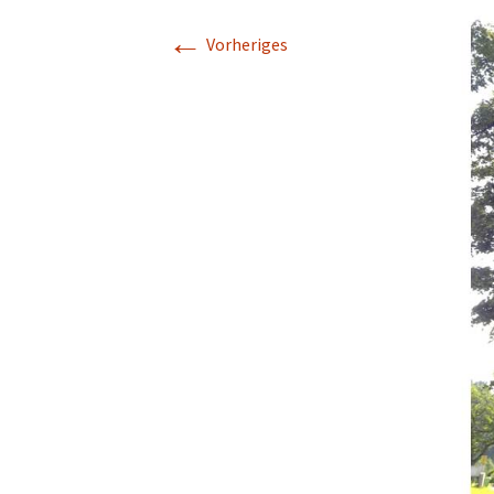
←
Vorheriges
B
I
g
I
s