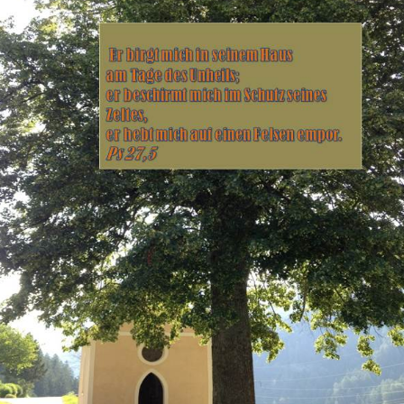
ibelworte- Schuld
ch bin der, der dir Leben
ibt!
ch bin der, der für dich
orgt!