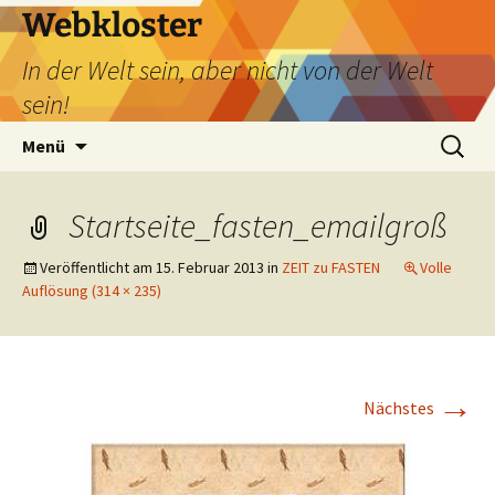
Webkloster
In der Welt sein, aber nicht von der Welt
sein!
Zum
Suchen
Menü
Inhalt
nach:
springen
Startseite_fasten_emailgroß
Veröffentlicht am
15. Februar 2013
in
ZEIT zu FASTEN
Volle
Auflösung (314 × 235)
→
Nächstes