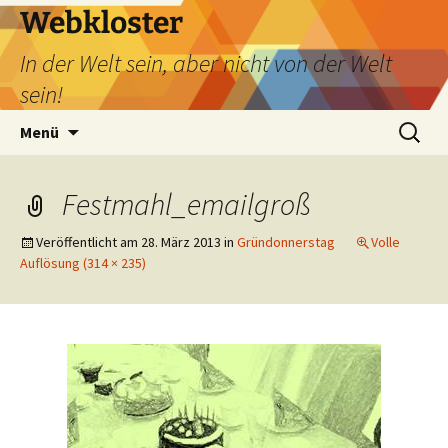
Webkloster
In der Welt sein, aber nicht von der Welt
sein!
Zum
Suchen
Menü
Inhalt
nach:
springen
Festmahl_emailgroß
Veröffentlicht am
28. März 2013
in
Gründonnerstag
Volle
Auflösung (314 × 235)