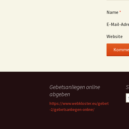
Name
*
E-Mail-Adr
Website
Gebetsanliegen online
S
abgeben
S
n
https://www.webkloster.eu/gebet
-2/gebetsanliegen-online/