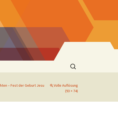
Suchen
nach:
hten – Fest der Geburt Jesu
Volle Auflösung
er
(93 × 74)
 St. Josef