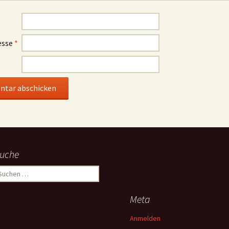
esse
*
uche
uchen
ach:
Meta
Anmelden