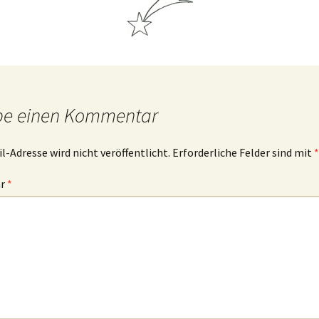
ibelworte- Schuld
ch bin der, der dir Leben
ibt!
ch bin der, der für dich
be einen Kommentar
orgt!
l-Adresse wird nicht veröffentlicht.
Erforderliche Felder sind mit
*
ar
*