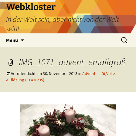
Webkloster
In der Welt sein, aber nicht von der Welt
sein!
Zum
Suchen
Menü
Inhalt
nach:
springen
IMG_1071_advent_emailgroß
Veröffentlicht am
30. November 2013
in
Advent
Volle
Auflösung (314 × 235)