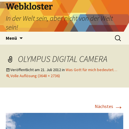
Webkloster
In der Welt sein, aber nicht von der Welt
sein!
Zum
Suchen
Menü
Inhalt
nach:
springen
OLYMPUS DIGITAL CAMERA
Veröffentlicht am
21. Juli 2012
in
Was Gott für mich bedeutet…
Volle Auflösung (3648 × 2736)
→
Nächstes