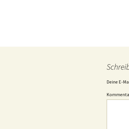
B
I
g
I
s
Schrei
Deine E-Mai
Komment