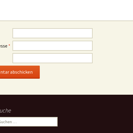
esse
*
uche
uchen
ach: