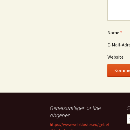
Name
*
E-Mail-Adr
Website
Gebetsanliegen online
S
abgeben
S
n
https://www.webkloster.eu/gebet