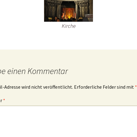
ibelworte- Schuld
Kirche
ch bin der, der dir Leben
ibt!
ch bin der, der für dich
orgt!
be einen Kommentar
l-Adresse wird nicht veröffentlicht.
Erforderliche Felder sind mit
*
ar
*