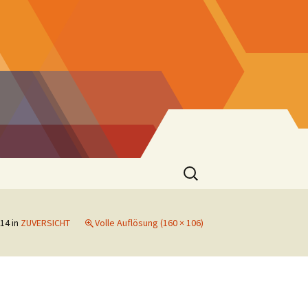
Suchen
nach:
014
in
ZUVERSICHT
Volle Auflösung (160 × 106)
er
 St. Josef