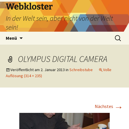
Webkloster
In der Welt sein, aber nicht von der Welt
sein!
Zum
Suchen
Menü
Inhalt
nach:
springen
OLYMPUS DIGITAL CAMERA
Veröffentlicht am
2. Januar 2013
in
Schreibstube
Volle
Auflösung (314 × 235)
→
Nächstes