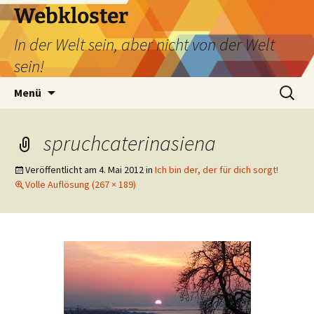
Webkloster
In der Welt sein, aber nicht von der Welt
sein!
Zum
Suchen
Menü
Inhalt
nach:
springen
spruchcaterinasiena
Veröffentlicht am
4. Mai 2012
in
Ich bin der, der für dich sorgt!
Volle Auflösung (267 × 189)