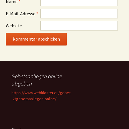
Name
*
E-Mail-Adresse
*
Website
Gebetsanliegen online
abgeben
https://www.webkloster.eu/gebet
-2/gebetsanliegen-online/