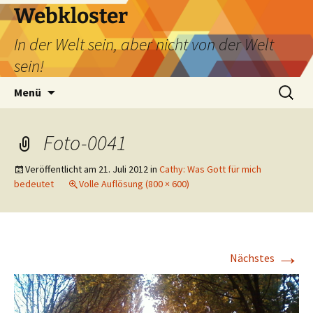
Webkloster
In der Welt sein, aber nicht von der Welt
sein!
Zum
Suchen
Menü
Inhalt
nach:
springen
Foto-0041
Veröffentlicht am
21. Juli 2012
in
Cathy: Was Gott für mich
bedeutet
Volle Auflösung (800 × 600)
→
Nächstes