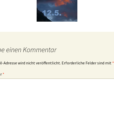
ibelworte- Schuld
ch bin der, der dir Leben
ibt!
ch bin der, der für dich
orgt!
be einen Kommentar
l-Adresse wird nicht veröffentlicht.
Erforderliche Felder sind mit
*
ar
*