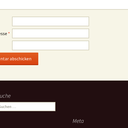
esse
*
uche
uchen
ach:
Meta