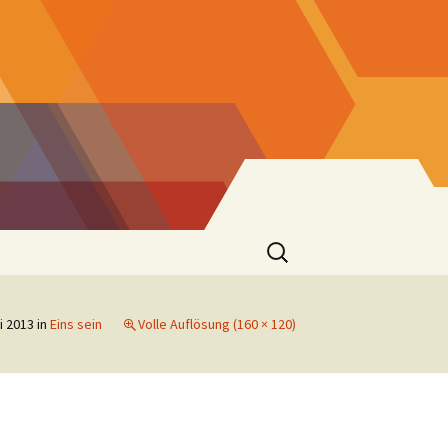
Suchen
nach:
i 2013
in
Eins sein
Volle Auflösung (160 × 120)
er
 St. Josef