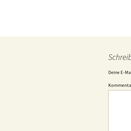
B
I
g
I
s
Schrei
Deine E-Mai
Komment