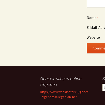
Name
*
E-Mail-Adr
Website
Gebetsanliegen online
S
abgeben
S
n
https://www.webkloster.eu/gebet
-2/gebetsanliegen-online/