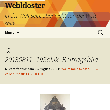
Webkloster
In der Welt sein, aber nicht von der Welt
sein!
Zum
Suchen
Menü
Inhalt
nach:
springen
20130811_19SoiJk_Beitragsbild
Veröffentlicht am
30. August 2013
in
Wo ist mein Schatz?
Volle Auflösung (120 × 160)