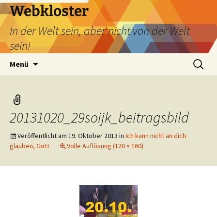
Webkloster
In der Welt sein, aber nicht von der Welt
sein!
Zum
Suchen
Menü
Inhalt
nach:
springen
20131020_29soijk_beitragsbild
Veröffentlicht am
19. Oktober 2013
in
Ich kann nicht an dich
glauben, Gott
Volle Auflösung (120 × 160)