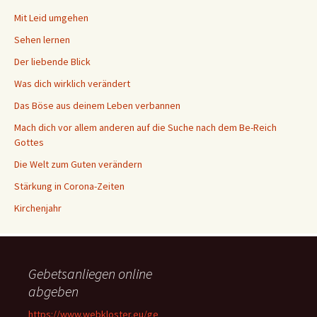
Mit Leid umgehen
Sehen lernen
Der liebende Blick
Was dich wirklich verändert
Das Böse aus deinem Leben verbannen
Mach dich vor allem anderen auf die Suche nach dem Be-Reich
Gottes
Die Welt zum Guten verändern
Stärkung in Corona-Zeiten
Kirchenjahr
Gebetsanliegen online
abgeben
https://www.webkloster.eu/ge