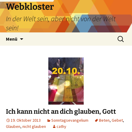
Webkloster
In der Welt sein, aber nicht von der Welt
sein!
Zum
Suchen
Menü
Inhalt
nach:
springen
Ich kann nicht an dich glauben, Gott
19. Oktober 2013
Sonntagsevangelium
Beten
,
Gebet
,
Glauben
,
nicht glauben
cathy