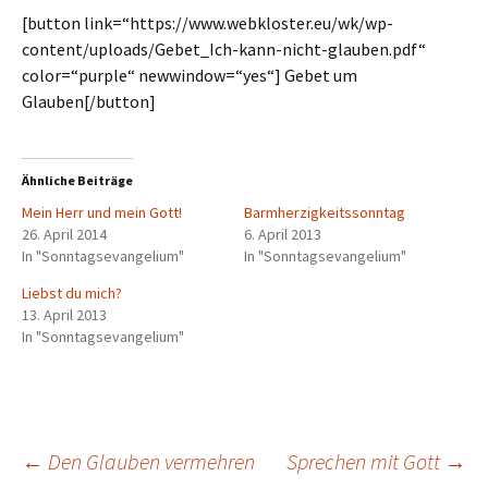
[button link=“https://www.webkloster.eu/wk/wp-
content/uploads/Gebet_Ich-kann-nicht-glauben.pdf“
color=“purple“ newwindow=“yes“] Gebet um
Glauben[/button]
Ähnliche Beiträge
Mein Herr und mein Gott!
Barmherzigkeitssonntag
26. April 2014
6. April 2013
In "Sonntagsevangelium"
In "Sonntagsevangelium"
Liebst du mich?
13. April 2013
In "Sonntagsevangelium"
Beitragsnavigation
←
Den Glauben vermehren
Sprechen mit Gott
→