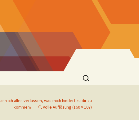
Suchen
nach:
ann ich alles verlassen, was mich hindert zu dir zu
er
kommen?
Volle Auflösung (160 × 107)
 St. Josef