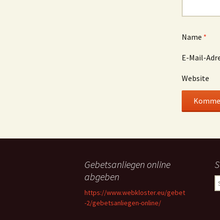
Name
*
E-Mail-Adr
Website
Gebetsanliegen online
S
abgeben
S
n
https://www.webkloster.eu/gebet
-2/gebetsanliegen-online/