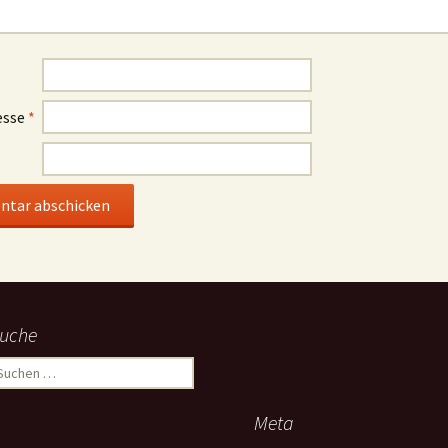
esse
*
uche
uchen
ach:
Meta