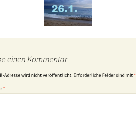
ibelworte- Schuld
ch bin der, der dir Leben
ibt!
ch bin der, der für dich
orgt!
be einen Kommentar
l-Adresse wird nicht veröffentlicht.
Erforderliche Felder sind mit
*
ar
*