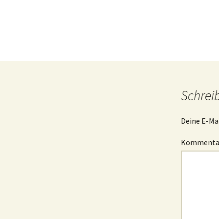
B
I
g
I
s
Schrei
Deine E-Mai
Komment