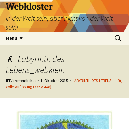
Webkloster
In der Welt sein, aber nicht von der Welt
sein!
Zum
Suchen
Menü
Inhalt
nach:
springen
Labyrinth des
Lebens_webklein
Veröffentlicht am
1. Oktober 2015
in
LABYRINTH DES LEBENS
Volle Auflösung (336 × 448)