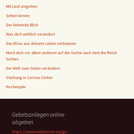
Mit Leid umgehen
Sehen lernen
Der liebende Blick
Was dich wirklich verändert
Das Böse aus deinem Leben verbannen
Mach dich vor allem anderen auf die Suche nach dem Be-Reich
Gottes
Die Welt zum Guten verändern
Stärkung in Corona-Zeiten
Kirchenjahr
Gebetsanliegen online
abgeben
https://www.webkloster.eu/ge