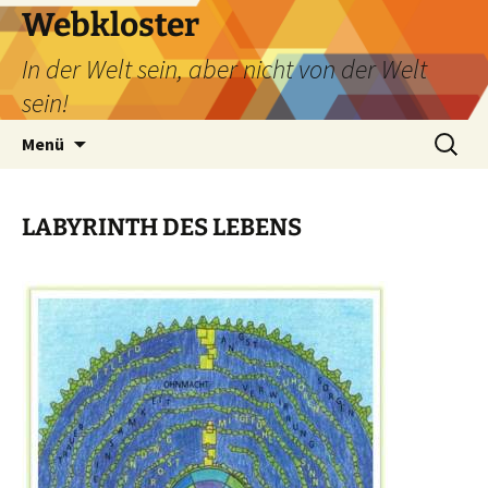
Webkloster
In der Welt sein, aber nicht von der Welt
sein!
Zum
Suchen
Menü
Inhalt
nach:
springen
LABYRINTH DES LEBENS