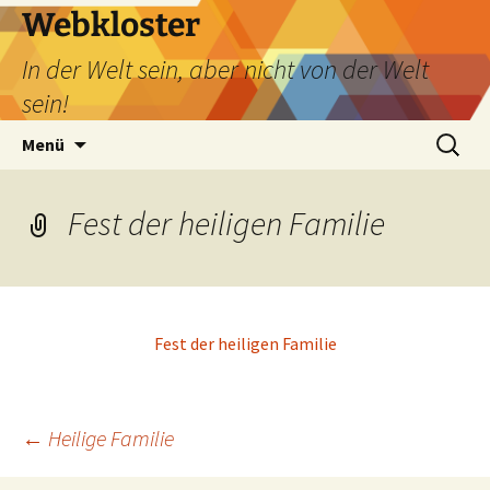
Webkloster
In der Welt sein, aber nicht von der Welt
sein!
Zum
Suchen
Menü
Inhalt
nach:
springen
Fest der heiligen Familie
Fest der heiligen Familie
Beitragsnavigation
←
Heilige Familie