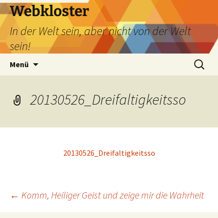
Webkloster
In der Welt sein, aber nicht von der Welt
sein!
Zum
Suchen
Menü
Inhalt
nach:
springen
20130526_Dreifaltigkeitsso
20130526_Dreifaltigkeitsso
Beitragsnavigation
←
Komm, Heiliger Geist und zeige mir die Wahrheit