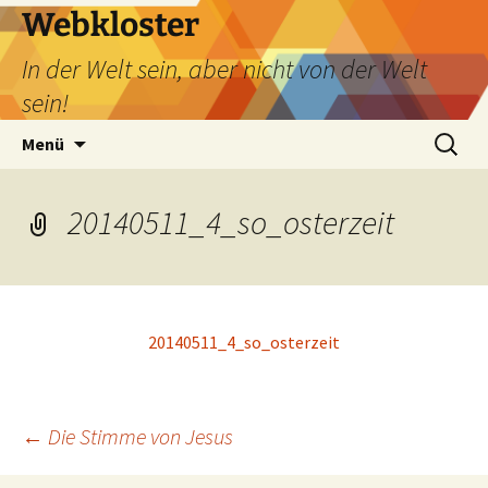
Webkloster
In der Welt sein, aber nicht von der Welt
sein!
Zum
Suchen
Menü
Inhalt
nach:
springen
20140511_4_so_osterzeit
20140511_4_so_osterzeit
Beitragsnavigation
←
Die Stimme von Jesus