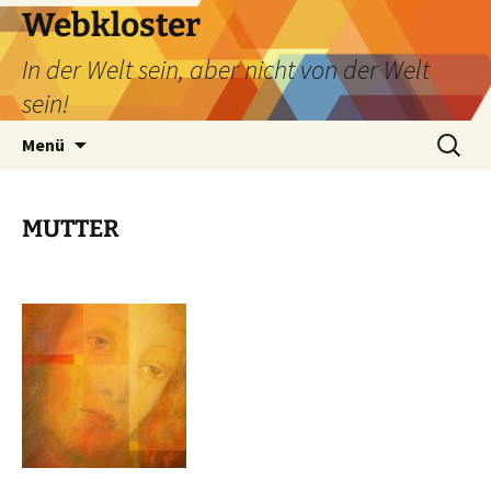
Webkloster
In der Welt sein, aber nicht von der Welt
sein!
Zum
Suchen
Menü
Inhalt
nach:
springen
MUTTER