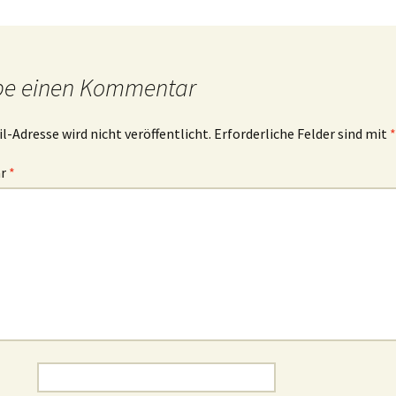
ibelworte- Schuld
ch bin der, der dir Leben
be einen Kommentar
ibt!
ch bin der, der für dich
l-Adresse wird nicht veröffentlicht.
Erforderliche Felder sind mit
*
orgt!
ar
*