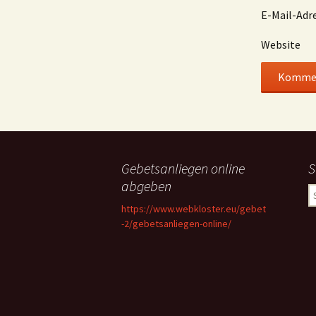
E-Mail-Adr
Website
Gebetsanliegen online
S
abgeben
S
n
https://www.webkloster.eu/gebet
-2/gebetsanliegen-online/