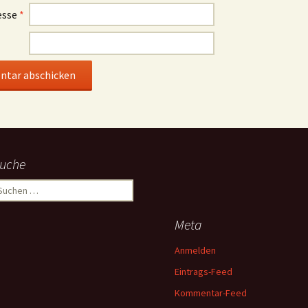
esse
*
uche
uchen
ach:
Meta
Anmelden
Eintrags-Feed
Kommentar-Feed