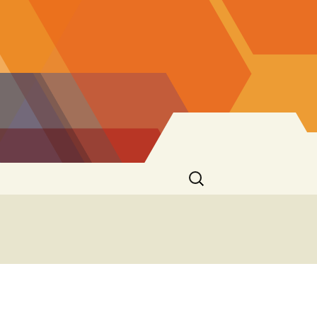
Suchen
nach:
er
 St. Josef