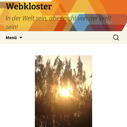
Webkloster
In der Welt sein, aber nicht von der Welt
sein!
Zum
Suchen
Menü
Inhalt
nach:
springen