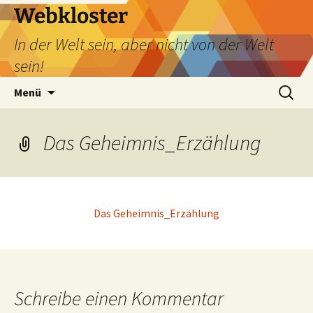
Webkloster
In der Welt sein, aber nicht von der Welt
sein!
Zum
Suchen
Menü
Inhalt
nach:
springen
Das Geheimnis_Erzählung
Das Geheimnis_Erzählung
Schreibe einen Kommentar